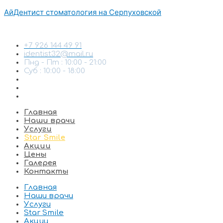
АйДентист стоматология на Серпуховской
+7 926 144 49 91
identist32@mail.ru
Пнд - Пт : 10:00 - 21:00
Суб : 10:00 - 18:00
Главная
Наши врачи
Услуги
Star Smile
Акции
Цены
Галерея
Контакты
Главная
Наши врачи
Услуги
Star Smile
Акции