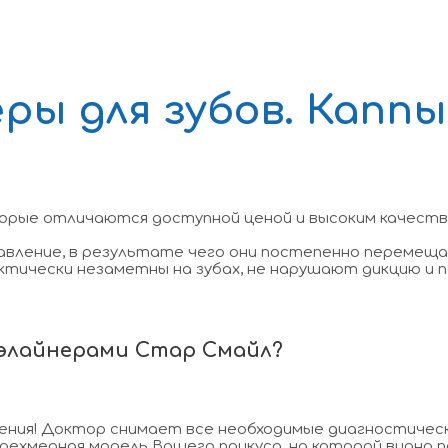
ы для зубов. Каппы
торые отличаются доступной ценой и высоким качество
авление, в результате чего они постепенно перемеща
актически незаметны на зубах, не нарушают дикцию и 
 элайнерами Стар Смайл?
ения! Доктор снимает все необходимые диагностическ
ехмерная модель Вашего прикуса, на которой видно по