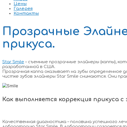
Цены
Галерея
Контакты
Прозрачные Элайнер
прикуса.
Star Smile
– съемные прозрачные элайнеры (каппы), ко
разработанной в США.
Прозрачная каппа оказывает на зубы определенное д
чистке зубов элайнеры Star Smile снимаются. Они пр
Как выполняется коррекция прикуса с
Качественная диагностика – половина успешного леч
лабораторию Star Smile. В лаборатории создается тр