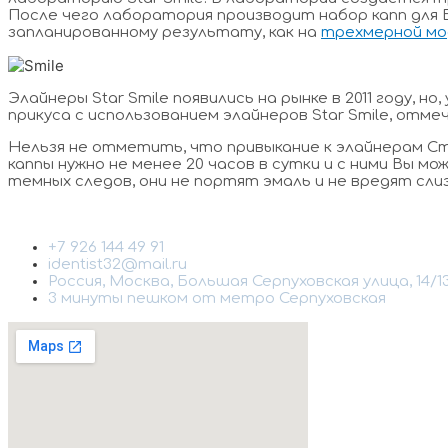
После чего лаборатория производит набор капп для 
запланированному результату, как на
трехмерной мо
Элайнеры Star Smile появились на рынке в 2011 году,
прикуса с использованием элайнеров Star Smile, от
Нельзя не отметить, что привыкание к элайнерам Ста
каппы нужно не менее 20 часов в сутки и с ними Вы 
темных следов, они не портят эмаль и не вредят сли
+7 926 144 49 91
identist32@mail.ru
Россия, Москва, Большая Серпуховская улица, 14/13
3 минуты пешком от метро Серпуховская