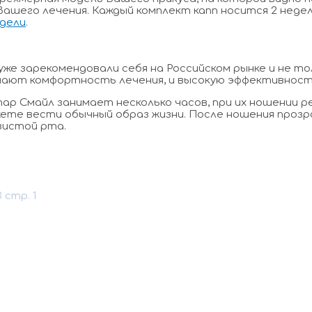
Вашего лечения. Каждый комплект капп носится 2 неде
дели
.
 но, уже зарекомендовали себя на Российском рынке и н
мечают комфортность лечения, и высокую эффективнос
р Смайл занимает несколько часов, при их ношении ре
можете вести обычный образ жизни. После ношения проз
зистой рта.
 стр. 1